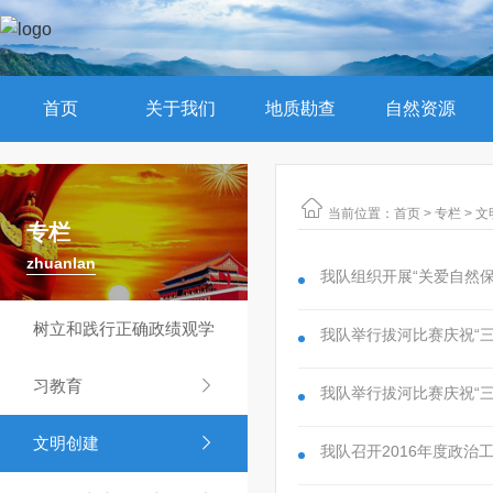
首页
关于我们
地质勘查
自然资源

当前位置：
首页
>
专栏
>
文
专栏
zhuanlan
我队组织开展“关爱自然
树立和践行正确政绩观学
我队举行拔河比赛庆祝“三
习教育

我队举行拔河比赛庆祝“三
文明创建

我队召开2016年度政治