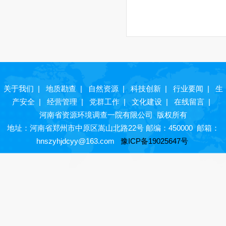
关于我们
|
地质勘查
|
自然资源
|
科技创新
|
行业要闻
|
生
产安全
|
经营管理
|
党群工作
|
文化建设
|
在线留言
|
河南省资源环境调查一院有限公司 版权所有
地址：河南省郑州市中原区嵩山北路22号 邮编：450000 邮箱：
hnszyhjdcyy@163.com
豫ICP备19025647号